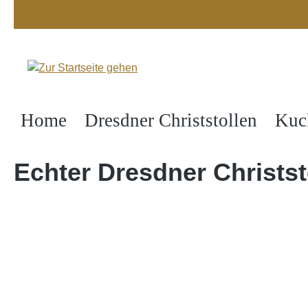
springen
Zur Hauptnavigation springen
Home
Dresdner Christstollen
Kuc
Echter Dresdner Christs
Bildergalerie überspringen