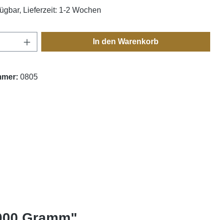
fügbar, Lieferzeit: 1-2 Wochen
Anzahl: Gib den gewünschten Wert ein oder
In den Warenkorb
mmer:
0805
2000 Gramm"