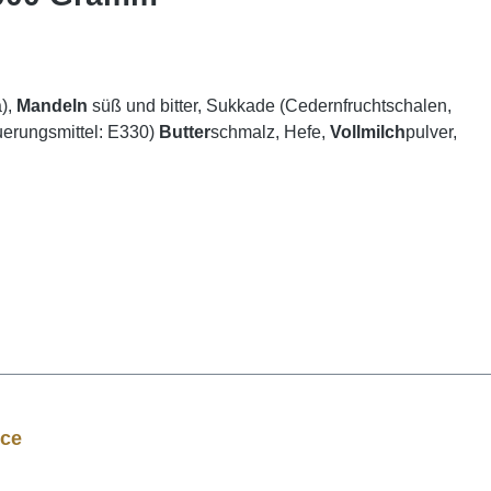
a),
Mandeln
süß und bitter, Sukkade (Cedernfruchtschalen,
uerungsmittel: E330)
Butter
schmalz, Hefe,
Vollmilch
pulver,
ice